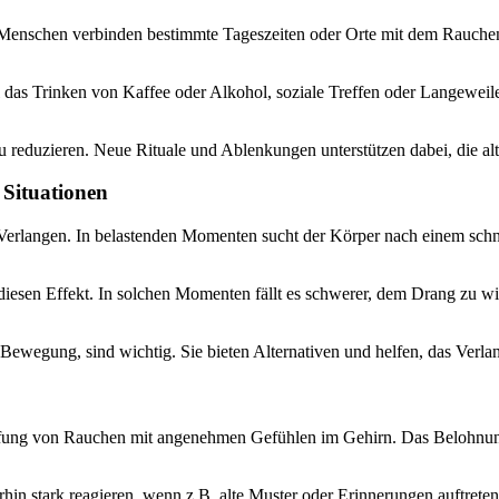
Menschen verbinden bestimmte Tageszeiten oder Orte mit dem Rauchen,
 das Trinken von Kaffee oder Alkohol, soziale Treffen oder Langeweil
zu reduzieren. Neue Rituale und Ablenkungen unterstützen dabei, die 
 Situationen
s Verlangen. In belastenden Momenten sucht der Körper nach einem schne
 diesen Effekt. In solchen Momenten fällt es schwerer, dem Drang zu w
wegung, sind wichtig. Sie bieten Alternativen und helfen, das Verlang
pfung von Rauchen mit angenehmen Gefühlen im Gehirn. Das Belohnung
 stark reagieren, wenn z.B. alte Muster oder Erinnerungen auftreten.